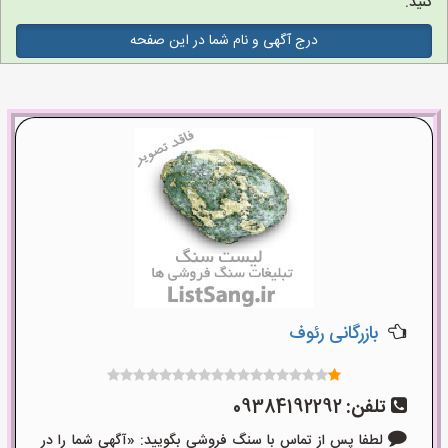
کنید.
درج آگهی و نام شما در این صفحه
بازرگانی رئوف
تلفن:
09384192292
لطفا پس از تماس با سنگ فروشی بگویید: «آگهی شما را در