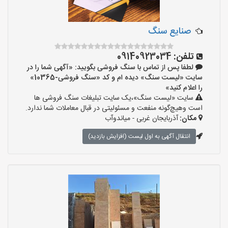
صنایع سنگ
تلفن:
09140923034
لطفا پس از تماس با سنگ فروشی بگویید: «آگهی شما را در
سایت «لیست سنگ» دیده ام و کد «سنگ فروشی-10365»
را اعلام کنید»
سایت «لیست سنگ»،یک سایت تبلیغات سنگ فروشی ها
است وهیچ‌گونه منفعت و مسئولیتی در قبال معاملات شما ندارد.
مکان:
آذربایجان غربی - میاندوآب
انتقال آگهی به اول لیست (افزایش بازدید)