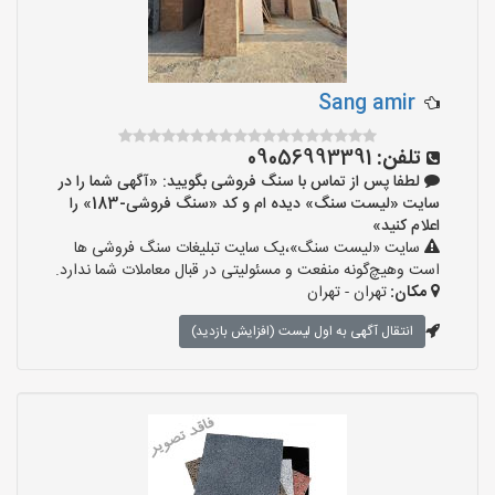
Sang amir
تلفن:
09056993391
لطفا پس از تماس با سنگ فروشی بگویید: «آگهی شما را در
سایت «لیست سنگ» دیده ام و کد «سنگ فروشی-183» را
اعلام کنید»
سایت «لیست سنگ»،یک سایت تبلیغات سنگ فروشی ها
است وهیچ‌گونه منفعت و مسئولیتی در قبال معاملات شما ندارد.
مکان:
تهران - تهران
انتقال آگهی به اول لیست (افزایش بازدید)