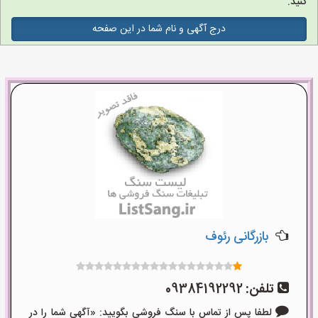
کنید.
درج آگهی و نام شما در این صفحه
بازرگانی رئوف
تلفن:
09384192292
لطفا پس از تماس با سنگ فروشی بگویید: «آگهی شما را در