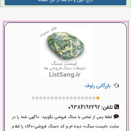
درج آگهی و نام شما در این صفحه
بازرگانی رئوف
تلفن:
09384192292
لطفا پس از تماس با سنگ فروشی بگویید: «آگهی شما را در
سایت «لیست سنگ» دیده ام و کد «سنگ فروشی-160» را اعلام