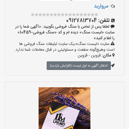
مروارید
تلفن:
09127813704
لطفا پس از تماس با سنگ فروشی بگویید: «آگهی شما را در
سایت «لیست سنگ» دیده ام و کد «سنگ فروشی-10459»
را اعلام کنید»
سایت «لیست سنگ»،یک سایت تبلیغات سنگ فروشی ها
است وهیچ‌گونه منفعت و مسئولیتی در قبال معاملات شما ندارد.
مکان:
قزوین - قزوین
انتقال آگهی به اول لیست (افزایش بازدید)