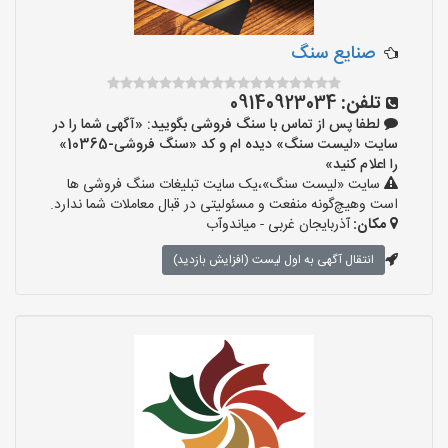
صنایع سنگ
تلفن:
09140923034
لطفا پس از تماس با سنگ فروشی بگویید: «آگهی شما را در
سایت «لیست سنگ» دیده ام و کد «سنگ فروشی-10365»
را اعلام کنید»
سایت «لیست سنگ»،یک سایت تبلیغات سنگ فروشی ها
است وهیچ‌گونه منفعت و مسئولیتی در قبال معاملات شما ندارد.
مکان:
آذربایجان غربی - میاندوآب
انتقال آگهی به اول لیست (افزایش بازدید)