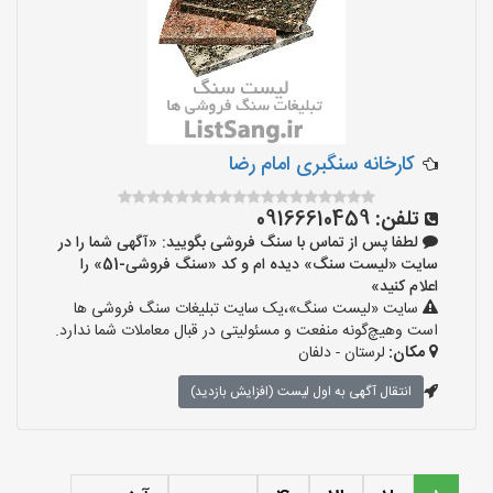
کارخانه سنگبری امام رضا
تلفن:
09166610459
لطفا پس از تماس با سنگ فروشی بگویید: «آگهی شما را در
سایت «لیست سنگ» دیده ام و کد «سنگ فروشی-51» را
اعلام کنید»
سایت «لیست سنگ»،یک سایت تبلیغات سنگ فروشی ها
است وهیچ‌گونه منفعت و مسئولیتی در قبال معاملات شما ندارد.
مکان:
لرستان - دلفان
انتقال آگهی به اول لیست (افزایش بازدید)