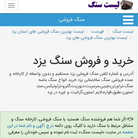
منوی
سایت
لیست
سنگ فروشی
سنگ
لیست سنگ
فهرست
لیست بهترین سنگ فروشی های استان یزد
لیست بهترین سنگ فروشی های یزد
انواع سنگ
خرید و فروش سنگ یزد
سایر سنگ ها
آدرس و شماره تلفن سنگ فروشی یزد مستقیم و بدون واسطه از کارخانه و
سنگ فروشی های شهرها
عمده فروشی سنگ ساختمانی یزد خرید انواع سنگ ماسه
سنگ،تراورتن،چینی،مرمریت،دیوریت،گابرو،تراونیکس،سند
استون،عقیق،قواره،لایم استون،گرانیت و غیره در یزد
اگر شما هم فروشنده سنگ هستید یا سنگ فروشی، کارخانه سنگ و
مشاغل مرتبط با سنگ دارید با کلیک روی دکمه
درج آگهی و نام شما در این
صفحه
در سایت «لیست سنگ» ثبت نام نموده و سپس خودتان را معرفی