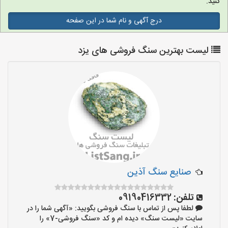
کنید.
درج آگهی و نام شما در این صفحه
لیست بهترین سنگ فروشی های یزد
صنايع سنگ آذين
تلفن:
09190416332
لطفا پس از تماس با سنگ فروشی بگویید: «آگهی شما را در
سایت «لیست سنگ» دیده ام و کد «سنگ فروشی-7» را