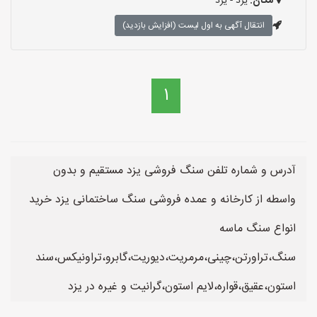
مکان:
یزد - یزد
انتقال آگهی به اول لیست (افزایش بازدید)
1
آدرس و شماره تلفن سنگ فروشی یزد مستقیم و بدون
واسطه از کارخانه و عمده فروشی سنگ ساختمانی یزد خرید
انواع سنگ ماسه
سنگ،تراورتن،چینی،مرمریت،دیوریت،گابرو،تراونیکس،سند
استون،عقیق،قواره،لایم استون،گرانیت و غیره در یزد